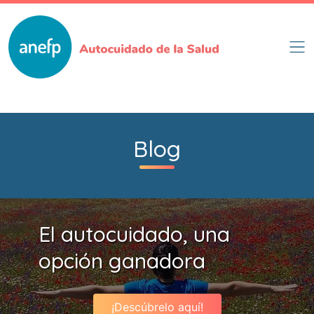
Pasar
al
contenido
principal
Blog
El autocuidado, una
opción ganadora
¡Descúbrelo aquí!