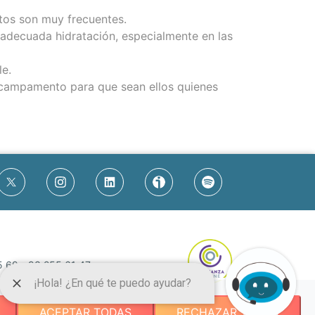
itos son muy frecuentes.
 adecuada hidratación, especialmente en las
le.
l campamento para que sean ellos quienes
5 69
-
93 255 61 47
.org
ACEPTAR TODAS
RECHAZAR TODAS