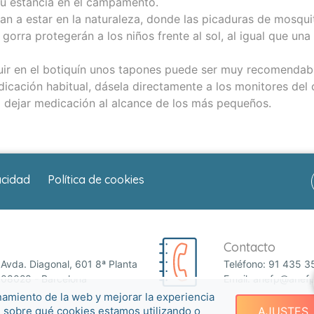
u estancia en el campamento.
van a estar en la naturaleza, donde las picaduras de mosqu
orra protegerán a los niños frente al sol, al igual que una
luir en el botiquín unos tapones puede ser muy recomendab
dicación habitual, dásela directamente a los monitores de
o dejar medicación al alcance de los más pequeños.
acidad
Política de cookies
Contacto
Avda. Diagonal, 601 8ª Planta
Teléfono:
91 435 3
08028 - Barcelona
Email:
anefp@anefp
namiento de la web y mejorar la experiencia
e sobre qué cookies estamos utilizando o
AJUSTES