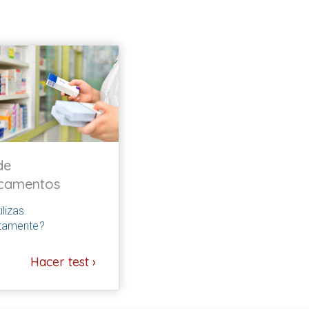
de
camentos
ilizas
tamente?
Hacer test ›