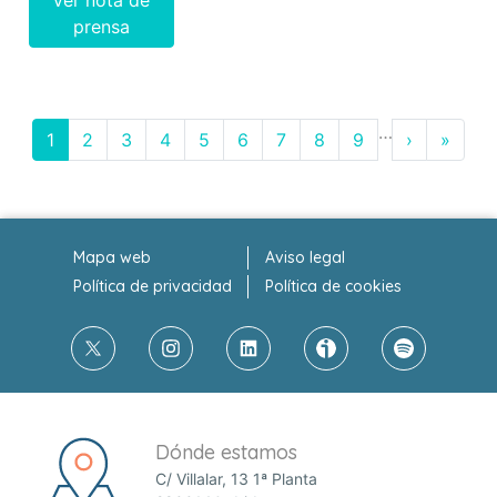
Ver nota de
prensa
…
1
2
3
4
5
6
7
8
9
›
»
Mapa web
Aviso legal
Política de privacidad
Política de cookies
Dónde estamos
C/ Villalar, 13 1ª Planta