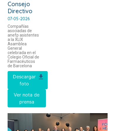
Consejo
Directivo
07-05-2026
Compañías
asociadas de
anefp asistentes
a la XLIX
Asamblea
General
celebrada en el
Colegio Oficial de
Farmacéuticos
de Barcelona
Descargar
foto
Ver nota de
prensa