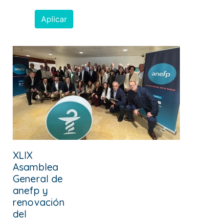
Aplicar
XLIX
Asamblea
General de
anefp y
renovación
del