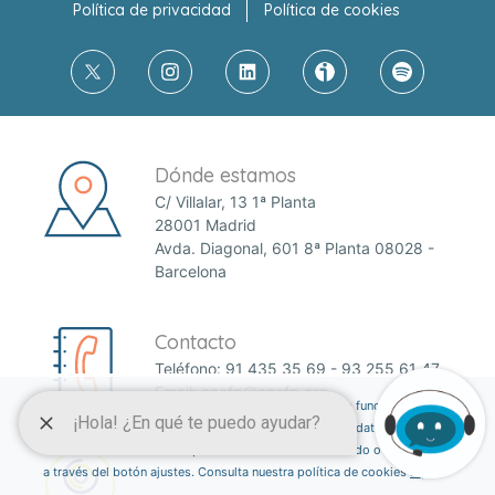
Política de privacidad
Política de cookies
Dónde estamos
C/ Villalar, 13 1ª Planta
28001 Madrid
Avda. Diagonal, 601 8ª Planta 08028 -
Barcelona
Contacto
Teléfono:
91 435 35 69
-
93 255 61 47
Email:
anefp@anefp.org
Esta página web usa cookies para permitir el correcto funcionamiento de
la web y mejorar la experiencia del usuario a través de datos estadísticos.
Puedes informarte sobre qué cookies estamos utilizando o desactivarlas
a través del botón ajustes. Consulta nuestra política de cookies
aquí
.