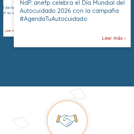
NdP. anefp impulsa la campaña
l Día
las 
#AgendaTuAutocuidado con motivo
idado 2026
sect
cosm
del Día Mundial del Autocuidado
euro
dado
agua
Leer más ›
Leer más ›