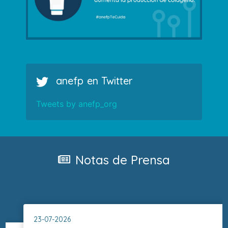
anefp en Twitter
Tweets by anefp_org
Notas de Prensa
03-07-2026
02-07
NdP