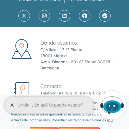
Dónde estamos
C/ Villalar, 13 1ª Planta
28001 Madrid
Avda. Diagonal, 601 8ª Planta 08028 -
Barcelona
Contacto
Teléfono:
91 435 35 69
-
93 255 61 47
Email:
anefp@anefp.org
Esta página web usa cookies para permitir el correcto funcionamiento de
la web y mejorar la experiencia del usuario a través de datos estadísticos.
Puedes informarte sobre qué cookies estamos utilizando o desactivarlas
a través del botón ajustes. Consulta nuestra política de cookies
aquí
.