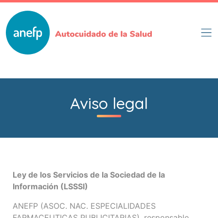
Pasar
al
contenido
principal
Aviso legal
Ley de los Servicios de la Sociedad de la
Información (LSSSI)
ANEFP (ASOC. NAC. ESPECIALIDADES
FARMACEUTICAS PUBLICITARIAS), responsable