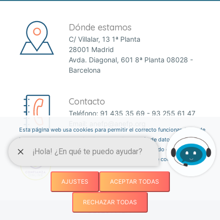
Dónde estamos
C/ Villalar, 13 1ª Planta
28001 Madrid
Avda. Diagonal, 601 8ª Planta 08028 -
Barcelona
Contacto
Teléfono:
91 435 35 69
-
93 255 61 47
Email:
anefp@anefp.org
Esta página web usa cookies para permitir el correcto funcionamiento de
la web y mejorar la experiencia del usuario a través de datos estadísticos.
Puedes informarte sobre qué cookies estamos utilizando o desactivarlas
a través del botón ajustes. Consulta nuestra política de cookies
aquí
.
AJUSTES
ACEPTAR TODAS
RECHAZAR TODAS
©2026 ANEFP