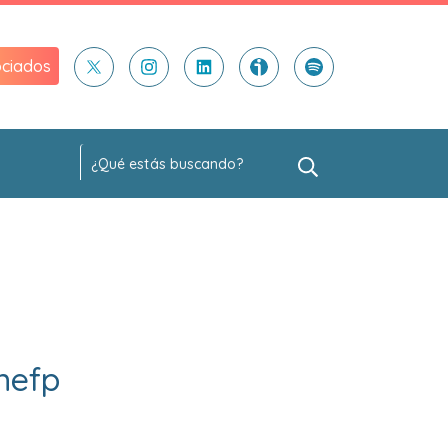
ciados
nefp