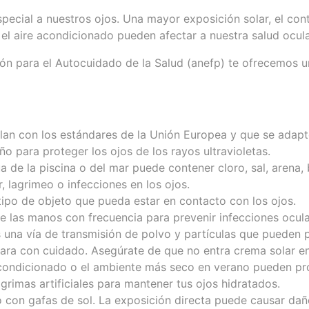
cial a nuestros ojos. Una mayor exposición solar, el contac
el aire acondicionado pueden afectar a nuestra salud ocula
ón para el Autocuidado de la Salud (anefp) te ofrecemos un
lan con los estándares de la Unión Europea y que se adapten
ño para proteger los ojos de los rayos ultravioletas.
a de la piscina o del mar puede contener cloro, sal, arena, 
 lagrimeo o infecciones en los ojos.
ipo de objeto que pueda estar en contacto con los ojos.
te las manos con frecuencia para prevenir infecciones ocular
es una vía de transmisión de polvo y partículas que pueden p
cara con cuidado. Asegúrate de que no entra crema solar en 
e acondicionado o el ambiente más seco en verano pueden p
ágrimas artificiales para mantener tus ojos hidratados.
so con gafas de sol. La exposición directa puede causar da