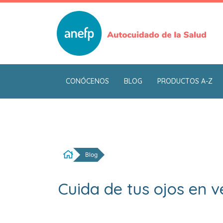
Pasar
al
contenido
principal
CONÓCENOS
BLOG
PRODUCTOS A-Z
Blog
Cuida de tus ojos en 