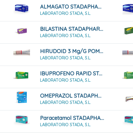
ALMAGATO STADAPHARM 500 24 COMPRIMIDOS MASTICABLES
LABORATORIO STADA, S.L.
BILASTINA STADAPHARM 20mg Comprimidos EFG
LABORATORIO STADA, S.L.
HIRUDOID 3 Mg/g POMADA , 1 Tubo De 40 G
LABORATORIO STADA, S.L.
IBUPROFENO RAPID STADAPHARM 400 MG CÁPSULAS BLANDAS
LABORATORIO STADA, S.L.
OMEPRAZOL STADAPHARM 20 MG 7 CÁPSULAS DURAS GASTRORRESISTENTES FRASCO
LABORATORIO STADA, S.L.
Paracetamol STADAPHARM 1 G 10 Comprimidos EFG
LABORATORIO STADA, S.L.