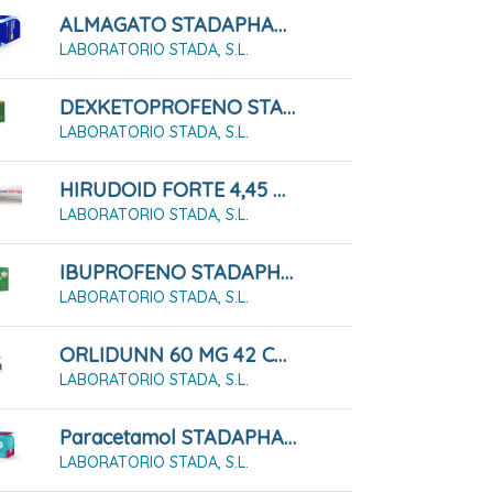
ALMAGATO STADAPHARM 500 48 COMPRIMIDOS MASTICABLES
LABORATORIO STADA, S.L.
DEXKETOPROFENO STADAPHARM 25 MG SOLUCION ORAL EFG
LABORATORIO STADA, S.L.
HIRUDOID FORTE 4,45 Mg/g GEL , 1 Tubo De 60 G
LABORATORIO STADA, S.L.
IBUPROFENO STADAPHARM 400 MG 20 SOBRE DE SUSPENSIÓN ORAL
LABORATORIO STADA, S.L.
ORLIDUNN 60 MG 42 CÁPSULAS DURAS
LABORATORIO STADA, S.L.
Paracetamol STADAPHARM 500mg 20 Comprimidos EFG
LABORATORIO STADA, S.L.