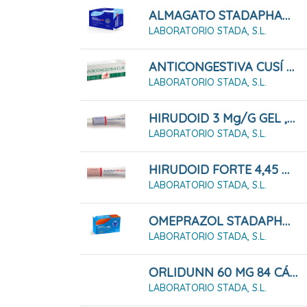
ALMAGATO STADAPHARM 1,5 G SUSPENSIÓN ORAL 24 SOBRES
LABORATORIO STADA, S.L.
ANTICONGESTIVA CUSÍ (Pasta Lassar) PASTA CUTANEA 45G
LABORATORIO STADA, S.L.
HIRUDOID 3 Mg/g GEL , 1 Tubo De 40 G
LABORATORIO STADA, S.L.
HIRUDOID FORTE 4,45 Mg/g POMADA , 1 Tubo De 60 G
LABORATORIO STADA, S.L.
OMEPRAZOL STADAPHARM 20 MG 7 CÁPSULAS DURAS GASTRORRESISTENTES
LABORATORIO STADA, S.L.
ORLIDUNN 60 MG 84 CÁPSULAS DURAS
LABORATORIO STADA, S.L.