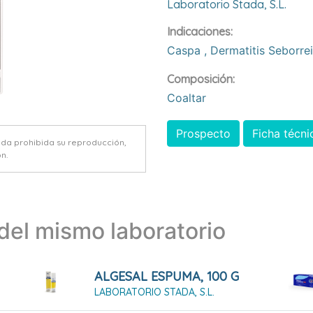
Laboratorio Stada, S.l.
Indicaciones:
Caspa
,
Dermatitis Seborre
Composición:
Coaltar
Prospecto
Ficha técni
eda prohibida su reproducción,
n.
el mismo laboratorio
ALGESAL ESPUMA, 100 G
LABORATORIO STADA, S.L.