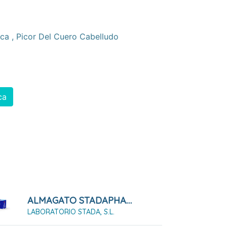
ica
,
Picor Del Cuero Cabelludo
ca
ALMAGATO STADAPHARM 1,5 G SUSPENSIÓN ORAL 12 SOBRES
LABORATORIO STADA, S.L.