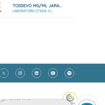
TOSSEVO MG/ML JARABE EFG 200 ML
LABORATORIO STADA, S.L.
5 69
-
93 255 61 47