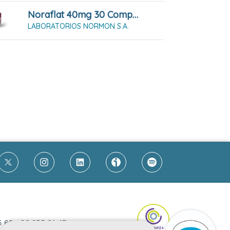
Noraflat 40mg 30 Comprimidos Masticables
LABORATORIOS NORMON S.A.
5 69
-
93 255 61 47