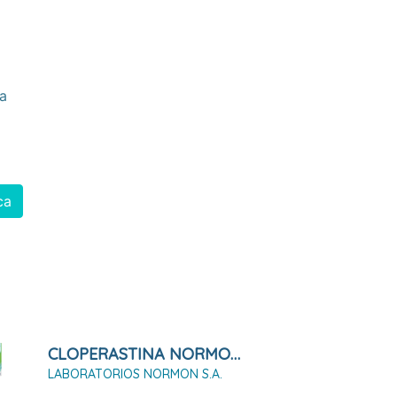
ia
ca
CLOPERASTINA NORMON 3,54 Mg/ml Suspensión Oral 120ml
LABORATORIOS NORMON S.A.