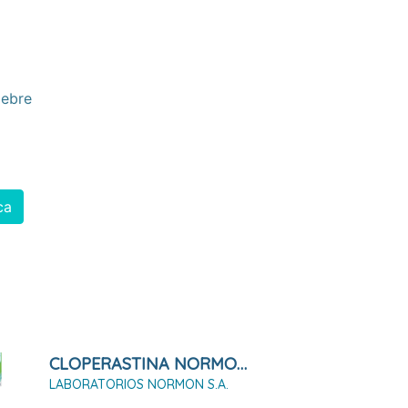
iebre
ca
CLOPERASTINA NORMON 3,54 Mg/ml Suspensión Oral 120ml
LABORATORIOS NORMON S.A.