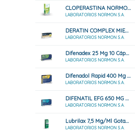
CLOPERASTINA NORMON 3,54 Mg/ml Suspensión Oral 200 Ml
LABORATORIOS NORMON S.A.
DERATIN COMPLEX MIEL Y LIMÓN 30 Comprimidos Para Chupar
LABORATORIOS NORMON S.A.
Difenadex 25 Mg 10 Cápsulas Duras
LABORATORIOS NORMON S.A.
Difenadol Rapid 400 Mg Granulado Para Solución Oral 20 Sobres
LABORATORIOS NORMON S.A.
DIFENATIL EFG 650 MG 20 Comprimidos
LABORATORIOS NORMON S.A.
Lubrilax 7,5 Mg/ml Gotas Orales En Solución 30 Ml
LABORATORIOS NORMON S.A.