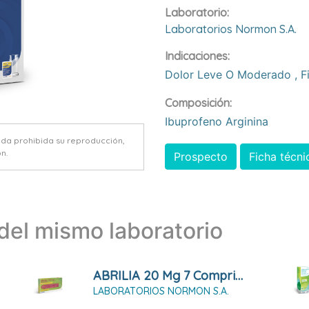
Laboratorio:
Laboratorios Normon S.a.
Indicaciones:
Dolor Leve O Moderado
,
F
Composición:
Ibuprofeno Arginina
eda prohibida su reproducción,
n.
Prospecto
Ficha técni
el mismo laboratorio
ABRILIA 20 Mg 7 Comprimidos
LABORATORIOS NORMON S.A.