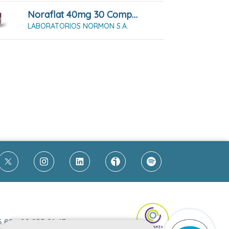
Noraflat 40mg 30 Comprimidos Masticables
LABORATORIOS NORMON S.A.
5 69
-
93 255 61 47