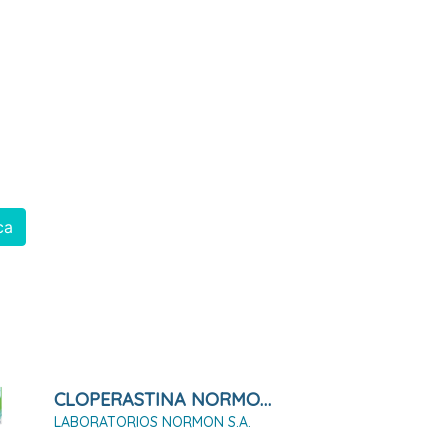
ca
CLOPERASTINA NORMON 3,54 Mg/ml Suspensión Oral 120ml
LABORATORIOS NORMON S.A.