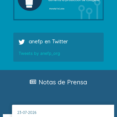
anefp en Twitter
Tweets by anefp_org
Notas de Prensa
03-07-2026
02-07
NdP