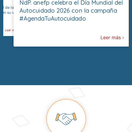
NdP. anefp impulsa la campaña
l Día
las 
#AgendaTuAutocuidado con motivo
idado 2026
sect
cosm
del Día Mundial del Autocuidado
dado
euro
agua
Leer más ›
Leer más ›