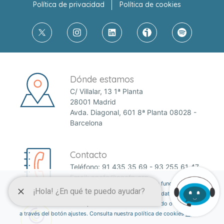
Política de privacidad
Política de cookies
Dónde estamos
C/ Villalar, 13 1ª Planta
28001 Madrid
Avda. Diagonal, 601 8ª Planta 08028 -
Barcelona
Contacto
Teléfono:
91 435 35 69
-
93 255 61 47
Email:
anefp@anefp.org
Esta página web usa cookies para permitir el correcto funcionamiento de
la web y mejorar la experiencia del usuario a través de datos estadísticos.
Puedes informarte sobre qué cookies estamos utilizando o desactivarlas
a través del botón ajustes. Consulta nuestra política de cookies
aquí
.