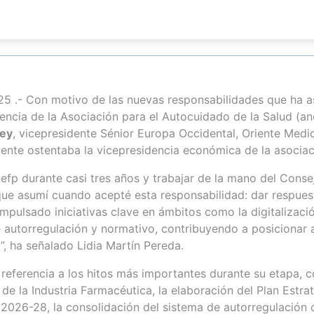
5 .- Con motivo de las nuevas responsabilidades que ha a
dencia de la Asociación para el Autocuidado de la Salud (a
Pey
, vicepresidente Sénior Europa Occidental, Oriente Medi
te ostentaba la vicepresidencia económica de la asociac
efp durante casi tres años y trabajar de la mano del Consej
que asumí cuando acepté esta responsabilidad: dar respuest
pulsado iniciativas clave en ámbitos como la digitalización
 autorregulación y normativo, contribuyendo a posicionar 
, ha señalado Lidia Martín Pereda.
eferencia a los hitos más importantes durante su etapa, c
de la Industria Farmacéutica, la elaboración del Plan Estra
2026-28, la consolidación del sistema de autorregulación 