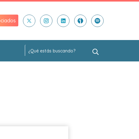
ciados
)