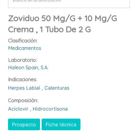
pública sin su autorización.
Zoviduo 50 Mg/g + 10 Mg/g
Crema , 1 Tubo De 2 G
Clasificación:
Medicamentos
Laboratorio:
Haleon Spain, S.a.
Indicaciones:
Herpes Labial
,
Calenturas
Composición:
Aciclovir
,
Hidrocortisona
Prospecto
Ficha técnica