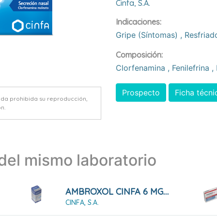
Cinfa, S.a.
Indicaciones:
Gripe (síntomas)
,
Resfriad
Composición:
Clorfenamina
,
Fenilefrina
,
Prospecto
Ficha técni
eda prohibida su reproducción,
n.
el mismo laboratorio
AMBROXOL CINFA 6 MG/ML JARABE
CINFA, S.A.