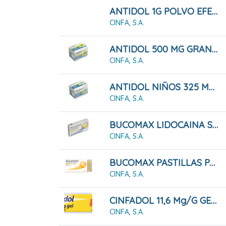
ANTIDOL 1G POLVO EFERVESCENTE
CINFA, S.A.
ANTIDOL 500 MG GRANULADO
CINFA, S.A.
ANTIDOL NIÑOS 325 MG GRANULADO
CINFA, S.A.
BUCOMAX LIDOCAINA SABOR MIEL Y LIMÓN 24 PASTILLAS PARA CHUPAR
CINFA, S.A.
BUCOMAX PASTILLAS PARA CHUPAR MIEL Y LIMON, 24 PASTILLAS
CINFA, S.A.
CINFADOL 11,6 Mg/g GEL , 1 Tubo De 60 G
CINFA, S.A.