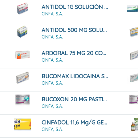
ANTIDOL 1G SOLUCIÓN ORAL
CINFA, S.A.
ANTIDOL 500 MG SOLUCIÓN ORAL
CINFA, S.A.
ARDORAL 75 MG 20 COMPRIMIDOS RECUBIERTOS
CINFA, S.A.
BUCOMAX LIDOCAINA SABOR NARANJA 24 PASTILLAS PARA CHUPAR
CINFA, S.A.
BUCOXON 20 MG PASTILLAS PARA CHUPAR SABOR MENTA, 18 Pastillas
CINFA, S.A.
CINFADOL 11,6 Mg/g GEL,1 Tubo De 100 G
CINFA, S.A.