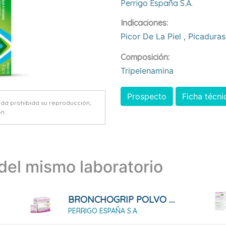
Perrigo España S.a.
Indicaciones:
Picor De La Piel
,
Picaduras
Composición:
Tripelenamina
Prospecto
Ficha técni
eda prohibida su reproducción,
n.
el mismo laboratorio
BRONCHOGRIP POLVO PARA SOLUCIÓN ORAL, 10 SOBRES
PERRIGO ESPAÑA S.A.