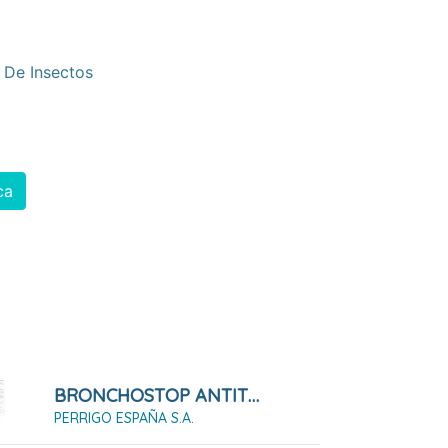
 De Insectos
ca
BRONCHOSTOP ANTITUSIVO Y EXPECTORANTE SOLUCION ORAL , 1 Frasco De 200 Ml
PERRIGO ESPAÑA S.A.