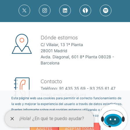
Dónde estamos
C/ Villalar, 13 1ª Planta
28001 Madrid
Avda. Diagonal, 601 8ª Planta 08028 -
Barcelona
Contacto
Teléfono:
91 435 35 69
-
93 255 61 47
Email:
anefp@anefp.org
Esta página web usa cookies para permitir el correcto funcionamiento de
la web y mejorar la experiencia del usuario a través de datos estadísticos.
Puedes informarte sobre qué cookies estamos utilizando o desactivarlas
a través del botón ajustes. Consulta nuestra política de cookies
aquí
.
AJUSTES
ACEPTAR TODAS