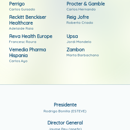
Perrigo
Procter & Gamble
Carlos Guisado
Carlos Hernando
Reckitt Benckiser
Reig Jofre
Healthcare
Roberto Criado
Adelaide Raia
Reva Health Europe
Upsa
Francesc Roura
Jordi Mondelo
Vemedia Pharma
Zambon
Hispania
Marta Barbachano
Carlos Ayo
Presidente
Rodrigo Bonilla (ESTEVE)
Director General
Jaume Pey (anefp)