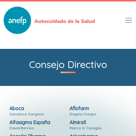
Pasar
al
contenido
principal
Consejo Directivo
Aboca
Aflofarm
Salvatore Gargano
Ángela Crespo
Alfasigma España
Almirall
David Barrios
Marco G. Caraglia