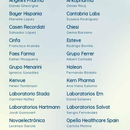
Angelini Pharma
Arkopharma
Daniel Gheorghe
Olivier Ricq
Bayer Hispania
Cantabria Labs
Marielle López
Susana Rodríguez
Casen Recordati
Chiesi
Salvador López
Gema Barzano
Cinfa
Esteve
Francisco Aranda
Rodrigo Bonilla
Faes Farma
Grupo Ferrer
Esther Mosquera
Albert Cortada
Grupo Menarini
Haleon
Ignacio González
Fernando Bódalo
Kenvue
Kern Pharma
Helen Tomlinson
Ana Vieta Salomo
Laboratorio Stada
Laboratorios Ern
Carmen Núñez
David Solanes
Laboratorios Hartmann
Laboratorios Salvat
Jordi Guinovart
Sergio Fernández
Novaelectrónica
Opella Healthcare Spain
Lorenzo García
Carlota Molina