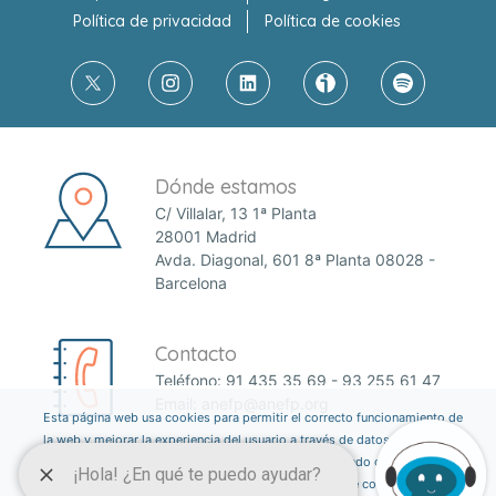
Política de privacidad
Política de cookies
Dónde estamos
C/ Villalar, 13 1ª Planta
28001 Madrid
Avda. Diagonal, 601 8ª Planta 08028 -
Barcelona
Contacto
Teléfono:
91 435 35 69
-
93 255 61 47
Email:
anefp@anefp.org
Esta página web usa cookies para permitir el correcto funcionamiento de
la web y mejorar la experiencia del usuario a través de datos estadísticos.
Puedes informarte sobre qué cookies estamos utilizando o desactivarlas
a través del botón ajustes. Consulta nuestra política de cookies
aquí
.