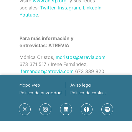
visite
www.anefp.org
y sus redes
sociales;
Twitter
,
Instagram
,
LinkedIn
,
Youtube
.
Para más información y
entrevistas:
ATREVIA
Mónica Cristos,
mcristos@atrevia.com
673 371 517 / Irene Fernández,
ifernandez@atrevia.com
673 339 820
Mapa web
Aviso legal
Política de privacidad
Política de cookies