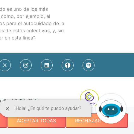
ado es uno de los más
 como, por ejemplo, el
tos para el autocuidado de la
 de estos colectivos, y, sin
 en esta línea”.
5 69
-
93 255 61 47
.org
ACEPTAR TODAS
RECHAZAR TODAS