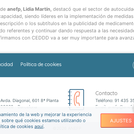
a de
anefp, Lidia Martín,
destacó que el sector de autocuid
scapacidad, siendo líderes en la implementación de medidas
descripción o los subtítulos en la publicidad de medicamen
do referentes y continuar dando respuesta a las necesidades
firmamos con CEDDD va a ser muy importante para avanzar
acidad
Política de cookies
Contacto
Avda. Diagonal, 601 8ª Planta
Teléfono:
91 435 3
08028 - Barcelona
Email:
anefp@anefp
namiento de la web y mejorar la experiencia
e sobre qué cookies estamos utilizando o
AJUSTES
lítica de cookies
aquí
.
©2026 ANEFP