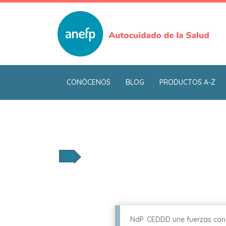
Pasar
al
contenido
principal
CONÓCENOS
BLOG
PRODUCTOS A-Z
NdP. CEDDD une fuerzas con