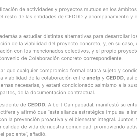
lización de actividades y proyectos mutuos en los ámbitos
 el resto de las entidades de CEDDD y acompañamiento y c
emás a estudiar distintas alternativas para desarrollar l
unción de la viabilidad del proyecto concreto, y, en su caso,
lación con los mencionados colectivos, y el propio proyect
 Convenio de Colaboración concreto correspondiente.
ar que cualquier compromiso formal estará sujeto y condici
 la viabilidad de la colaboración entre
anefp
y
CEDDD
, así
ternas necesarias, y estará condicionado asimismo a la sus
 partes, de la documentación contractual.
residente de
CEDDD
, Albert Campabadal, manifestó su ent
ctífera y afirmó que “esta alianza estratégica impulsa la i
 la prevención proactiva y el bienestar integral. Juntos,
y la calidad de vida de nuestra comunidad, promoviendo act
l paciente”, añadió.