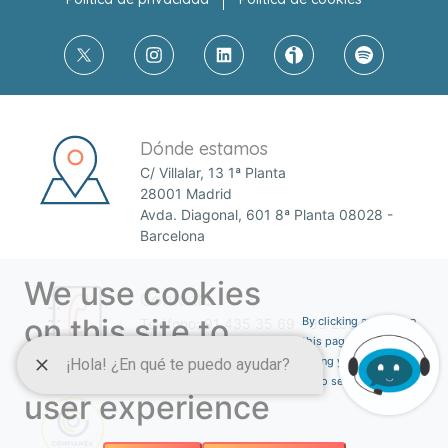
Dónde estamos
C/ Villalar, 13 1ª Planta
28001 Madrid
Avda. Diagonal, 601 8ª Planta 08028 -
Barcelona
We use cookies
Contacto
on this site to
By clicking any link on
Teléfono:
91 435 35 69
-
93 255 61 47
this page you are
Email:
anefp@anefp.org
enhance your
giving your consent for
us to set cookies.
user experience