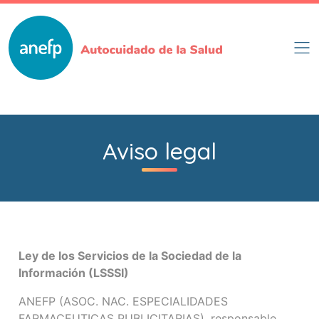
Skip
to
main
content
Aviso legal
Ley de los Servicios de la Sociedad de la
Información (LSSSI)
ANEFP (ASOC. NAC. ESPECIALIDADES
FARMACEUTICAS PUBLICITARIAS), responsable