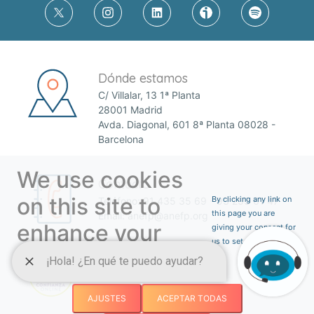
Dónde estamos
C/ Villalar, 13 1ª Planta
28001 Madrid
Avda. Diagonal, 601 8ª Planta 08028 -
Barcelona
We use cookies
Contacto
on this site to
By clicking any link on
Teléfono:
91 435 35 69
-
93 255 61 47
this page you are
Email:
anefp@anefp.org
enhance your
giving your consent for
us to set cookies.
user experience
AJUSTES
ACEPTAR TODAS