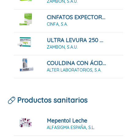
ZAMBON, S.A.U.
CINFATOS EXPECTORANTE 10 MG + 100 MG SOLUCIÓN ORAL EN SOBRES, 18 SOBRES
CINFA, S.A.
ULTRA LEVURA 250 MG 10 CÁPSULAS DURAS
ZAMBON, S.A.U.
COULDINA CON ÁCIDO ACETILSALICÍLICO 20 COMPRIMIDOS EFERVESCENTES
ALTER LABORATORIOS, S.A.
Productos sanitarios
Mepentol Leche
ALFASIGMA ESPAÑA, S.L.