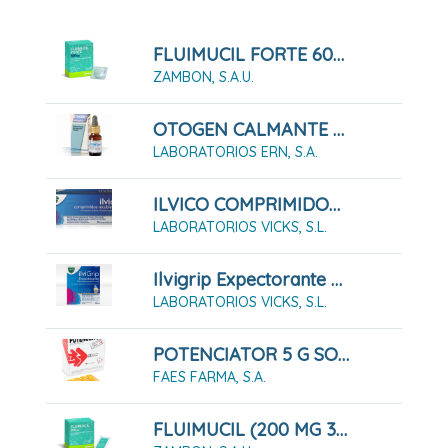
FLUIMUCIL FORTE 600 Mg COMPRIMIDOS EFERVESCENTES , 20 Comprimidos
ZAMBON, S.A.U.
OTOGEN CALMANTE (GOTAS OTICAS SOLUCION 7.5 ML)
LABORATORIOS ERN, S.A.
ILVICO COMPRIMIDOS RECUBIERTOS 20 COMPRIMIDOS
LABORATORIOS VICKS, S.L.
Ilvigrip Expectorante Polvo Para Solución Oral
LABORATORIOS VICKS, S.L.
POTENCIATOR 5 G SOLUCIÓN ORAL , 20 AMPOLLAS DE 10 ML
FAES FARMA, S.A.
FLUIMUCIL (200 MG 30 SOBRES GRANULADO)