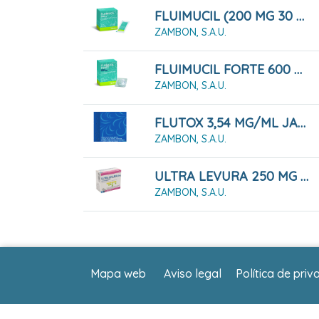
FLUIMUCIL (200 MG 30 SOBRES GRANULADO)
ZAMBON, S.A.U.
FLUIMUCIL FORTE 600 Mg COMPRIMIDOS EFERVESCENTES , 20 Comprimidos
ZAMBON, S.A.U.
FLUTOX 3,54 MG/ML JARABE 120 ML
ZAMBON, S.A.U.
ULTRA LEVURA 250 MG POLVO PARA SUSPENSIÓN ORAL, 20 SOBRES
ZAMBON, S.A.U.
Mapa web
Aviso legal
Política de priv