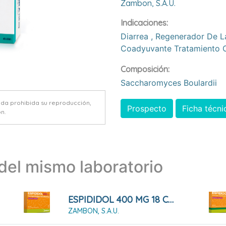
Zambon, S.a.u.
Indicaciones:
Diarrea
,
Regenerador De La
Coadyuvante Tratamiento C
Composición:
Saccharomyces Boulardii
eda prohibida su reproducción,
Prospecto
Ficha técni
n.
el mismo laboratorio
ESPIDIDOL 400 MG 18 COMPRIMIDOS RECUBIERTOS
ZAMBON, S.A.U.