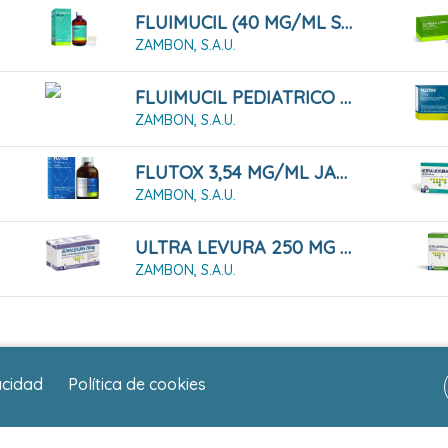
FLUIMUCIL (40 MG/ML SOLUCION ORAL 200 ML)
ZAMBON, S.A.U.
FLUIMUCIL PEDIATRICO 20 Mg/ml SOLUCIÓN ORAL 200ml
ZAMBON, S.A.U.
FLUTOX 3,54 MG/ML JARABE 200 ML
ZAMBON, S.A.U.
ULTRA LEVURA 250 MG POLVO Y DISOLVENTE PARA SUSPENSIÓN ORAL, 10 FRASCOS
ZAMBON, S.A.U.
acidad
Política de cookies