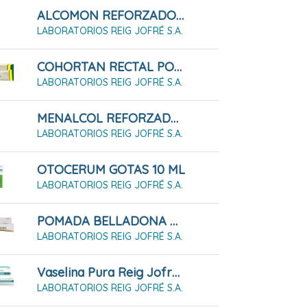
ALCOMON REFORZADO 96º SOLUCIÓN CUTÁNEA (250ML)
LABORATORIOS REIG JOFRÉ S.A.
COHORTAN RECTAL POMADA, TUBO DE 30 G
LABORATORIOS REIG JOFRÉ S.A.
MENALCOL REFORZADO ALCOHOL 70º CON CLORHEXIDINA
LABORATORIOS REIG JOFRÉ S.A.
OTOCERUM GOTAS 10 ML
LABORATORIOS REIG JOFRÉ S.A.
POMADA BELLADONA ORRAVAN 25 G
LABORATORIOS REIG JOFRÉ S.A.
Vaselina Pura Reig Jofre Pomada (32g)
LABORATORIOS REIG JOFRÉ S.A.