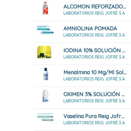
ALCOMON REFORZADO 70º SOLUCIÓN CUTÁNEA (500ML)
LABORATORIOS REIG JOFRÉ S.A.
AMNIOLINA POMADA
LABORATORIOS REIG JOFRÉ S.A.
IODINA 10% SOLUCIÓN 125 ML
LABORATORIOS REIG JOFRÉ S.A.
Menalmina 10 Mg/ml Solución Cutánea
LABORATORIOS REIG JOFRÉ S.A.
OXIMEN 3% SOLUCIÓN CUTÁNEA (250ml)
LABORATORIOS REIG JOFRÉ S.A.
Vaselina Pura Reig Jofre Pomada (18g)
LABORATORIOS REIG JOFRÉ S.A.