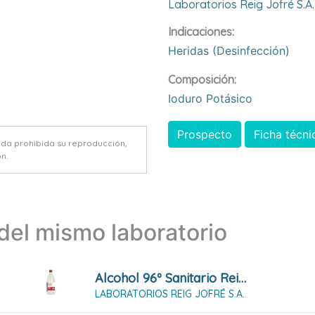
Laboratorios Reig Jofré S.a.
Indicaciones:
Heridas (desinfección)
Composición:
Ioduro Potásico
Prospecto
Ficha técni
eda prohibida su reproducción,
n.
el mismo laboratorio
Alcohol 96º Sanitario Reig Jofre Solución Cutánea
LABORATORIOS REIG JOFRÉ S.A.