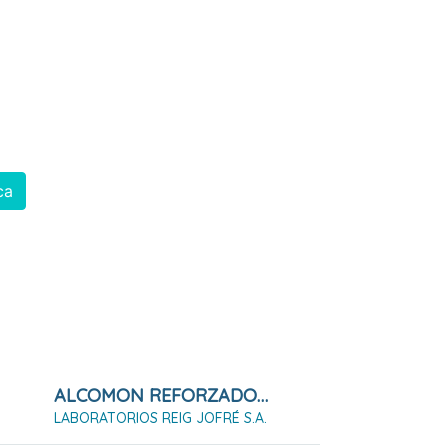
ca
ALCOMON REFORZADO 70º SOLUCIÓN CUTÁNEA (1000ML)
LABORATORIOS REIG JOFRÉ S.A.