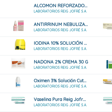
ALCOMON REFORZADO 96º SOLUCIÓN CUTÁNEA (1000ML)
LABORATORIOS REIG JOFRÉ S.A.
ANTIRRINUM NEBULIZADOR 15 ML ADULTO
LABORATORIOS REIG JOFRÉ S.A.
IODINA 10% SOLUCIÓN 40 ML
LABORATORIOS REIG JOFRÉ S.A.
NADONA 2% CREMA 30 G
LABORATORIOS REIG JOFRÉ S.A.
Oximen 3% Solución Cutánea (500ml)
LABORATORIOS REIG JOFRÉ S.A.
Vaselina Pura Reig Jofre Pomada (25g)
LABORATORIOS REIG JOFRÉ S.A.