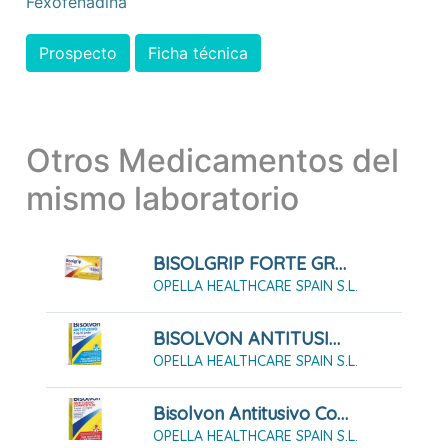
Fexofenadina
Prospecto
Ficha técnica
Otros Medicamentos del
mismo laboratorio
BISOLGRIP FORTE GRANULADO PARA SOLUCIÓN ORAL
OPELLA HEALTHCARE SPAIN S.L.
BISOLVON ANTITUSIVO 2 MG/ML JARABE 200ML
OPELLA HEALTHCARE SPAIN S.L.
Bisolvon Antitusivo Compositum 3 Mg/ml +1,5 Mg/ Ml Solución Oral, 200 Ml
OPELLA HEALTHCARE SPAIN S.L.