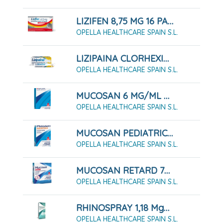
LIZIFEN 8,75 MG 16 PASTILLAS PARA CHUPAR Sabor Miel Y Limón
OPELLA HEALTHCARE SPAIN S.L.
LIZIPAINA CLORHEXIDINA 5 MG/BENZOCAINA 2,5 MG COMPRIMIDOS PARA CHUPAR, 20 COMPRIMIDOS
OPELLA HEALTHCARE SPAIN S.L.
MUCOSAN 6 MG/ML JARABE , 1 FRASCO DE 250 ML
OPELLA HEALTHCARE SPAIN S.L.
MUCOSAN PEDIATRICO 3 MG/ML JARABE , 1 FRASCO DE 200 ML
OPELLA HEALTHCARE SPAIN S.L.
MUCOSAN RETARD 75 MG CAPSULAS DE LIBERACION PROLONGADA , 10 CÁPSULAS
OPELLA HEALTHCARE SPAIN S.L.
RHINOSPRAY 1,18 Mg/ml Solución Para Pulverización Nasal, 1 Envase Pulverizador De 12 Ml
OPELLA HEALTHCARE SPAIN S.L.