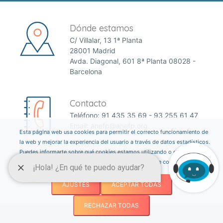
Dónde estamos
C/ Villalar, 13 1ª Planta
28001 Madrid
Avda. Diagonal, 601 8ª Planta 08028 -
Barcelona
Contacto
Teléfono:
91 435 35 69
-
93 255 61 47
Email:
anefp@anefp.org
Esta página web usa cookies para permitir el correcto funcionamiento de
la web y mejorar la experiencia del usuario a través de datos estadísticos.
Puedes informarte sobre qué cookies estamos utilizando o desactivarlas
a través del botón ajustes. Consulta nuestra política de cookies
aquí
.
AJUSTES
ACEPTAR TODAS
RECHAZAR TODAS
©2026 ANEFP