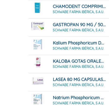
CHAMODENT COMPRIMIDOS
SCHWABE FARMA IBÉRICA, S.A.U.
GASTROPAN 90 MG / 50 MG CÁPSULAS BLANDAS GASTRORRESISTENTES 14 CÁPSULAS
SCHWABE FARMA IBÉRICA, S.A.U.
Kalium Phosphoricum D6 Sal Nº5, 80 Comprimidos
SCHWABE FARMA IBÉRICA, S.A.U.
KALOBA GOTAS ORALES 50 ML
SCHWABE FARMA IBÉRICA, S.A.U.
LASEA 80 MG CAPSULAS BLANDAS, 56 Cápsulas
SCHWABE FARMA IBÉRICA, S.A.U.
Natrium Phosphoricum D6 Sal Nº9, 80 Comprimidos
SCHWABE FARMA IBÉRICA, S.A.U.