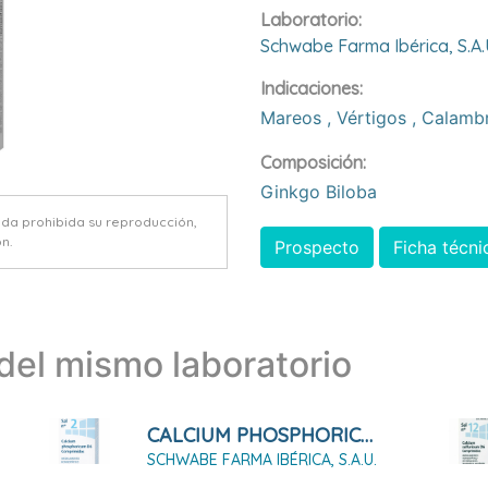
Laboratorio:
Schwabe Farma Ibérica, S.a.
Indicaciones:
Mareos
,
Vértigos
,
Calamb
Composición:
Ginkgo Biloba
eda prohibida su reproducción,
n.
Prospecto
Ficha técni
el mismo laboratorio
CALCIUM PHOSPHORICUM D6 SAL Nº 2, 80 COMPRIMIDOS
SCHWABE FARMA IBÉRICA, S.A.U.