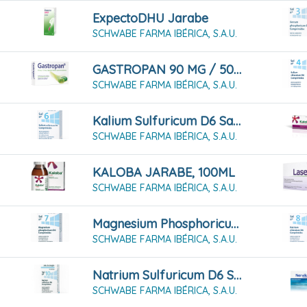
ExpectoDHU Jarabe
SCHWABE FARMA IBÉRICA, S.A.U.
GASTROPAN 90 MG / 50 MG CÁPSULAS BLANDAS GASTRORRESISTENTES 42 CÁPSULAS
SCHWABE FARMA IBÉRICA, S.A.U.
Kalium Sulfuricum D6 Sal Nº6, 80 Comprimidos
SCHWABE FARMA IBÉRICA, S.A.U.
KALOBA JARABE, 100ML
SCHWABE FARMA IBÉRICA, S.A.U.
Magnesium Phosphoricum D6 Sal Nº 7, 80 Comprimidos
SCHWABE FARMA IBÉRICA, S.A.U.
Natrium Sulfuricum D6 Sal Nº10, 80 Comprimidos
SCHWABE FARMA IBÉRICA, S.A.U.