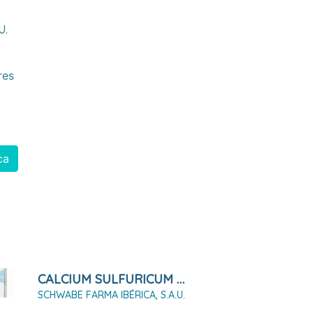
u.
res
ca
CALCIUM SULFURICUM D6 SAL Nº 12, 80 COMPRIMIDOS
SCHWABE FARMA IBÉRICA, S.A.U.