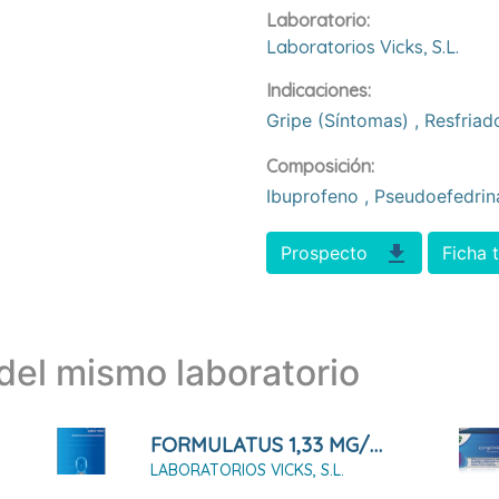
Laboratorio:
Laboratorios Vicks, S.l.
Indicaciones:
Gripe (síntomas)
,
Resfriad
Composición:
Ibuprofeno
,
Pseudoefedri
Prospecto
Ficha 
el mismo laboratorio
FORMULATUS 1,33 MG/5ML JARABE SABOR MIEL 180 ML
LABORATORIOS VICKS, S.L.