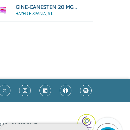
GINE-CANESTEN 20 MG/G CREMA 20 G
BAYER HISPANIA, S.L..
5 69
-
93 255 61 47