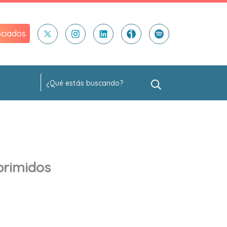
ciados
primidos