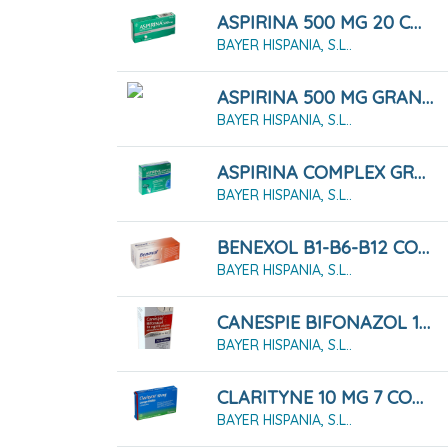
ASPIRINA 500 MG 20 COMPRIMIDOS
BAYER HISPANIA, S.L..
ASPIRINA 500 MG GRANULADO 20 SOBRES
BAYER HISPANIA, S.L..
ASPIRINA COMPLEX GRANULADO EFERVESCENTE 10 SOBRES
BAYER HISPANIA, S.L..
BENEXOL B1-B6-B12 COMPRIMIDOS RECUBIERTOS CON PELÍCULA
BAYER HISPANIA, S.L..
CANESPIE BIFONAZOL 10 MG/ML SOLUCION PARA PULVERIZACION CUTANEA , 30 ML
BAYER HISPANIA, S.L..
CLARITYNE 10 MG 7 COMPRIMIDOS
BAYER HISPANIA, S.L..