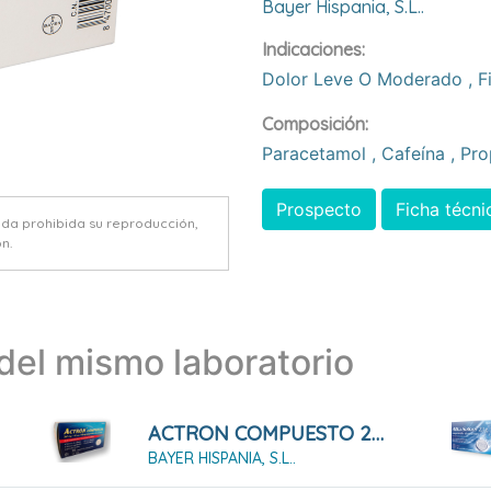
Bayer Hispania, S.l..
Indicaciones:
Dolor Leve O Moderado
,
F
Composición:
Paracetamol
,
Cafeína
,
Pro
Prospecto
Ficha técni
eda prohibida su reproducción,
n.
el mismo laboratorio
ACTRON COMPUESTO 20 COMPRIMIDOS EFERVESCENTES
BAYER HISPANIA, S.L..