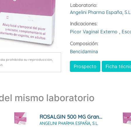
Laboratorio:
Angelini Pharma España, S.l
Indicaciones:
Picor Vaginal Externo
,
Esc
Composición:
Bencidamina
eda prohibida su reproducción,
n.
Prospecto
Ficha técni
el mismo laboratorio
ROSALGIN 500 MG Granulado Para Solución Vaginal 10 SOBRES
ANGELINI PHARMA ESPAÑA, S.L.