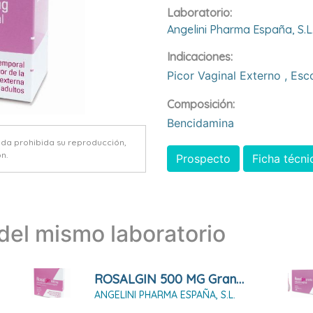
Laboratorio:
Angelini Pharma España, S.l
Indicaciones:
Picor Vaginal Externo
,
Esc
Composición:
Bencidamina
eda prohibida su reproducción,
n.
Prospecto
Ficha técni
el mismo laboratorio
ROSALGIN 500 MG Granulado Para Solución Vaginal 10 SOBRES
ANGELINI PHARMA ESPAÑA, S.L.