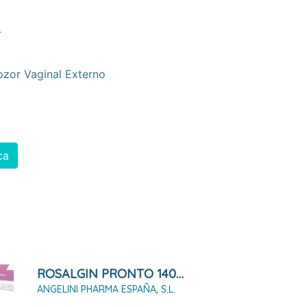
.
ozor Vaginal Externo
ca
ROSALGIN PRONTO 140 MG SOLUCIÓN VAGINAL 5 ENVASES UNIDOSIS DE 140 ML
ANGELINI PHARMA ESPAÑA, S.L.