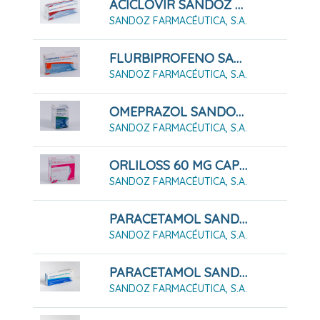
ACICLOVIR SANDOZ 50 MG/G CREMA EFG , 1 Tubo De 2 G
SANDOZ FARMACÉUTICA, S.A.
FLURBIPROFENO SANDOZ CARE 8,75 Mg PASTILLAS PARA CHUPAR SABOR NARANJA, 16 Pastillas
SANDOZ FARMACÉUTICA, S.A.
OMEPRAZOL SANDOZ CARE 20 Mg Cápsulas Duras Gastrorresistentes, 14 Cápsulas Gastrorresistentes
SANDOZ FARMACÉUTICA, S.A.
ORLILOSS 60 MG CAPSULAS DURAS , 84 Cápsulas (Blister)
SANDOZ FARMACÉUTICA, S.A.
PARACETAMOL SANDOZ CARE 1 G COMPRIMIDOS
SANDOZ FARMACÉUTICA, S.A.
PARACETAMOL SANDOZ CARE 500 MG COMPRIMIDOS
SANDOZ FARMACÉUTICA, S.A.