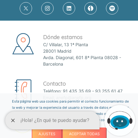
Dónde estamos
C/ Villalar, 13 1ª Planta
28001 Madrid
Avda. Diagonal, 601 8ª Planta 08028 -
Barcelona
Contacto
Teléfono:
91 435 35 69
-
93 255 61 47
Email:
anefp@anefp.org
Esta página web usa cookies para permitir el correcto funcionamiento de
la web y mejorar la experiencia del usuario a través de datos estadísticos.
Puedes informarte sobre qué cookies estamos utilizando o desactivarlas
a través del botón ajustes. Consulta nuestra política de cookies
aquí
.
AJUSTES
ACEPTAR TODAS