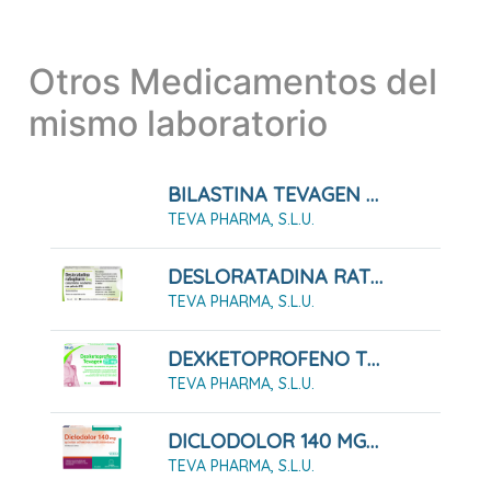
Otros Medicamentos del
mismo laboratorio
BILASTINA TEVAGEN 20 MG COMPRIMIDOS EFG
TEVA PHARMA, S.L.U.
DESLORATADINA RATIOPHARM 5 MG COMPRIMIDOS RECUBIERTOS CON PELICULA EFG
TEVA PHARMA, S.L.U.
DEXKETOPROFENO TEVAGEN 25 MG COMPRIMIDOS RECUBIERTOS CON PELÍCULA EFG 10 COMPRIMIDOS
TEVA PHARMA, S.L.U.
DICLODOLOR 140 MG APOSITOS ADHESIVOS MEDICAMENTOSOS 10 Apósitos
TEVA PHARMA, S.L.U.