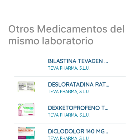
Otros Medicamentos del
mismo laboratorio
BILASTINA TEVAGEN 20 MG COMPRIMIDOS EFG
TEVA PHARMA, S.L.U.
DESLORATADINA RATIOPHARM 5 MG COMPRIMIDOS RECUBIERTOS CON PELICULA EFG
TEVA PHARMA, S.L.U.
DEXKETOPROFENO TEVAGEN 25 MG COMPRIMIDOS RECUBIERTOS CON PELÍCULA EFG 10 COMPRIMIDOS
TEVA PHARMA, S.L.U.
DICLODOLOR 140 MG APOSITOS ADHESIVOS MEDICAMENTOSOS 10 Apósitos
TEVA PHARMA, S.L.U.