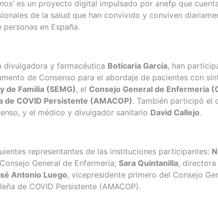
nos’
es un proyecto digital impulsado por anefp que cuenta
esionales de la salud que han convivido y conviven diariame
e personas en España.
la divulgadora y farmacéutica
Boticaria García
, han partic
cumento de Consenso para el abordaje de pacientes con sín
y de Familia (SEMG)
, el
Consejo General de Enfermería (
ña de COVID Persistente (AMACOP)
. También participó el
nso, y el médico y divulgador sanitario
David Callejo
.
uientes representantes de las instituciones participantes:
N
l Consejo General de Enfermería;
Sara Quintanilla
, director
sé Antonio Luego
, vicepresidente primero del Consejo Ge
rileña de COVID Persistente (AMACOP).