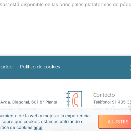
nos’
está disponible en las principales plataformas de pód
acidad
Política de cookies
Contacto
Avda. Diagonal, 601 8ª Planta
Teléfono:
91 435 3
08028 - Barcelona
Email:
anefp@anefp
namiento de la web y mejorar la experiencia
e sobre qué cookies estamos utilizando o
AJUSTES
lítica de cookies
aquí
.
©2026 ANEFP