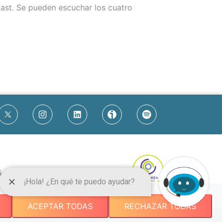
cast. Se pueden escuchar los cuatro
5 69
-
93 255 61 47
.org
ACEPTAR TODAS
RECHAZAR TODAS