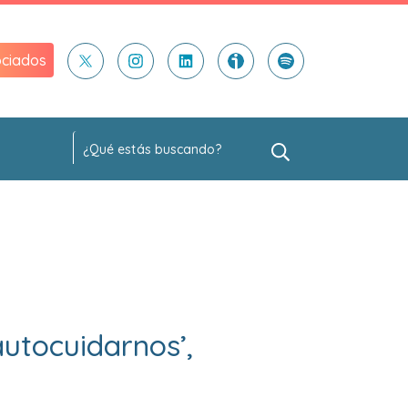
ciados
autocuidarnos’,