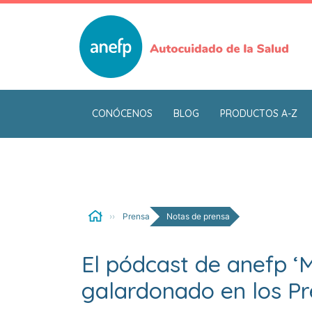
Pasar
al
contenido
principal
CONÓCENOS
BLOG
PRODUCTOS A-Z
Prensa
Notas de prensa
El pódcast de anefp ‘M
galardonado en los P