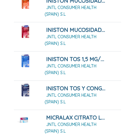
INISTON MUCOSIDAD 20mg/ml SOLUCION ORAL SABOR MENTA , 1 Frasco De 150 Ml
JNTL CONSUMER HEALTH
(SPAIN) S.L
INISTON MUCOSIDAD Y CONGESTIÓN 20 MG/ML + 6 MG/ML JARABE 200ML
JNTL CONSUMER HEALTH
(SPAIN) S.L
INISTON TOS 1,5 MG/ML JARABE 200 ML
JNTL CONSUMER HEALTH
(SPAIN) S.L
INISTON TOS Y CONGESTIÓN JARABE 200 ML
JNTL CONSUMER HEALTH
(SPAIN) S.L
MICRALAX CITRATO LAURIL SULFATO 450MG/45 MG SOLUCIÓN RECTAL 12 MICROENEMAS
JNTL CONSUMER HEALTH
(SPAIN) S.L