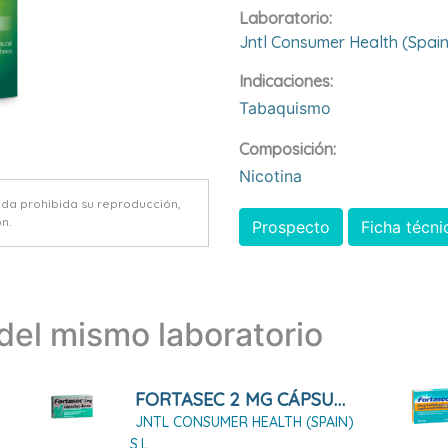
Laboratorio:
Jntl Consumer Health (spain
Indicaciones:
Tabaquismo
Composición:
Nicotina
eda prohibida su reproducción,
n.
Prospecto
Ficha técni
el mismo laboratorio
FORTASEC 2 MG CÁPSULAS DURAS, 20 CÁPSULAS
JNTL CONSUMER HEALTH (SPAIN)
S.L