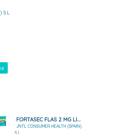
) S.l
ca
FORTASEC FLAS 2 MG LIOFILIZADO ORAL, 12 LIOFILIZADOS
JNTL CONSUMER HEALTH (SPAIN)
S.L