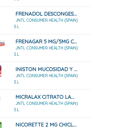
FRENADOL DESCONGESTIVO CÁPSULAS DURAS 16 CÁPSULAS
JNTL CONSUMER HEALTH (SPAIN)
S.L
FRENAGAR 5 MG/5MG COMPRIMIDOS PARA CHUPAR , 20 COMPRIMIDOS
JNTL CONSUMER HEALTH (SPAIN)
S.L
INISTON MUCOSIDAD Y CONGESTIÓN 20 MG/ML + 6 MG/ML JARABE 200ML
JNTL CONSUMER HEALTH (SPAIN)
S.L
MICRALAX CITRATO LAURIL SULFATO 450MG/45 MG SOLUCIÓN RECTAL 12 MICROENEMAS
JNTL CONSUMER HEALTH (SPAIN)
S.L
NICORETTE 2 MG CHICLES MEDICAMENTOSOS 210 CHICLES