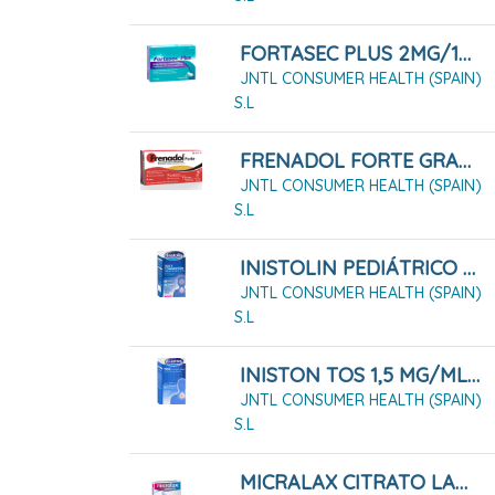
FORTASEC PLUS 2MG/125MG COMPRIMIDOS, 12 COMPRIMIDOS
JNTL CONSUMER HEALTH (SPAIN)
S.L
FRENADOL FORTE GRANULADO PARA SOLUCION ORAL , 10 SOBRES
JNTL CONSUMER HEALTH (SPAIN)
S.L
INISTOLIN PEDIÁTRICO TOS Y CONGESTIÓN 2 MG/ML + 6 MG/ML JARABE
JNTL CONSUMER HEALTH (SPAIN)
S.L
INISTON TOS 1,5 MG/ML JARABE 200 ML
JNTL CONSUMER HEALTH (SPAIN)
S.L
MICRALAX CITRATO LAURIL SULFATO 450MG/45 MG SOLUCIÓN RECTAL 4 MICROENEMAS