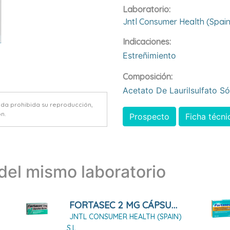
Laboratorio:
Jntl Consumer Health (spain
Indicaciones:
Estreñimiento
Composición:
Acetato De Laurilsulfato S
eda prohibida su reproducción,
n.
Prospecto
Ficha técni
el mismo laboratorio
FORTASEC 2 MG CÁPSULAS DURAS, 20 CÁPSULAS
JNTL CONSUMER HEALTH (SPAIN)
S.L