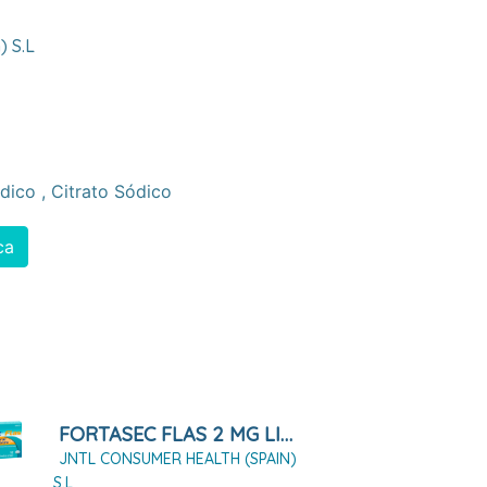
) S.l
ódico
,
Citrato Sódico
ca
FORTASEC FLAS 2 MG LIOFILIZADO ORAL, 12 LIOFILIZADOS
JNTL CONSUMER HEALTH (SPAIN)
S.L