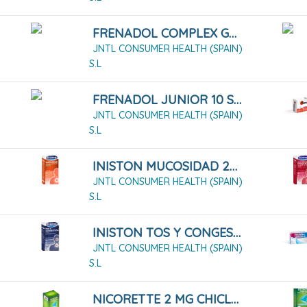
FRENADOL COMPLEX GRANULADO PARA SOLUCIÓN ORAL
JNTL CONSUMER HEALTH (SPAIN)
S.L
FRENADOL JUNIOR 10 SOBRES
JNTL CONSUMER HEALTH (SPAIN)
S.L
INISTON MUCOSIDAD 20mg/ml SOLUCION ORAL SABOR MENTA , 1 Frasco De 150 Ml
JNTL CONSUMER HEALTH (SPAIN)
S.L
INISTON TOS Y CONGESTIÓN JARABE 200 ML
JNTL CONSUMER HEALTH (SPAIN)
S.L
NICORETTE 2 MG CHICLES MEDICAMENTOSOS 210 CHICLES