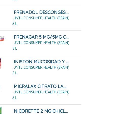
FRENADOL DESCONGESTIVO CÁPSULAS DURAS 16 CÁPSULAS
JNTL CONSUMER HEALTH (SPAIN)
S.L
FRENAGAR 5 MG/5MG COMPRIMIDOS PARA CHUPAR , 20 COMPRIMIDOS
JNTL CONSUMER HEALTH (SPAIN)
S.L
INISTON MUCOSIDAD Y CONGESTIÓN 20 MG/ML + 6 MG/ML JARABE 200ML
JNTL CONSUMER HEALTH (SPAIN)
S.L
MICRALAX CITRATO LAURIL SULFATO 450MG/45 MG SOLUCIÓN RECTAL 12 MICROENEMAS
JNTL CONSUMER HEALTH (SPAIN)
S.L
NICORETTE 2 MG CHICLES MEDICAMENTOSOS 30 CHICLES