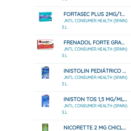
FORTASEC PLUS 2MG/125MG COMPRIMIDOS, 12 COMPRIMIDOS
JNTL CONSUMER HEALTH (SPAIN)
S.L
FRENADOL FORTE GRANULADO PARA SOLUCION ORAL , 10 SOBRES
JNTL CONSUMER HEALTH (SPAIN)
S.L
INISTOLIN PEDIÁTRICO TOS Y CONGESTIÓN 2 MG/ML + 6 MG/ML JARABE
JNTL CONSUMER HEALTH (SPAIN)
S.L
INISTON TOS 1,5 MG/ML JARABE 200 ML
JNTL CONSUMER HEALTH (SPAIN)
S.L
NICORETTE 2 MG CHICLES MEDICAMENTOSOS 105 CHICLES