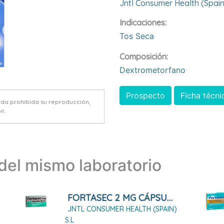
Jntl Consumer Health (spain
Indicaciones:
Tos Seca
Composición:
Dextrometorfano
Prospecto
Ficha técni
eda prohibida su reproducción,
n.
el mismo laboratorio
FORTASEC 2 MG CÁPSULAS DURAS, 20 CÁPSULAS
JNTL CONSUMER HEALTH (SPAIN)
S.L