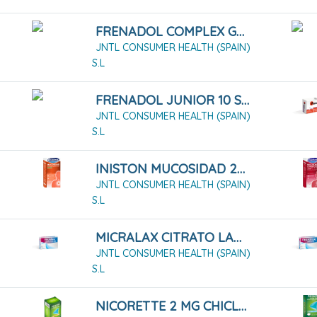
FRENADOL COMPLEX GRANULADO PARA SOLUCIÓN ORAL
JNTL CONSUMER HEALTH (SPAIN)
S.L
FRENADOL JUNIOR 10 SOBRES
JNTL CONSUMER HEALTH (SPAIN)
S.L
INISTON MUCOSIDAD 20mg/ml SOLUCION ORAL SABOR MENTA , 1 Frasco De 150 Ml
JNTL CONSUMER HEALTH (SPAIN)
S.L
MICRALAX CITRATO LAURIL SULFATO 450MG/45 MG SOLUCIÓN RECTAL 12 MICROENEMAS
JNTL CONSUMER HEALTH (SPAIN)
S.L
NICORETTE 2 MG CHICLES MEDICAMENTOSOS 210 CHICLES