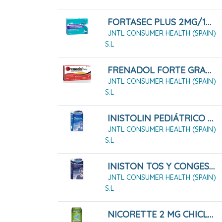
FORTASEC PLUS 2MG/125MG COMPRIMIDOS, 12 COMPRIMIDOS
JNTL CONSUMER HEALTH (SPAIN)
S.L
FRENADOL FORTE GRANULADO PARA SOLUCION ORAL , 10 SOBRES
JNTL CONSUMER HEALTH (SPAIN)
S.L
INISTOLIN PEDIÁTRICO TOS Y CONGESTIÓN 2 MG/ML + 6 MG/ML JARABE
JNTL CONSUMER HEALTH (SPAIN)
S.L
INISTON TOS Y CONGESTIÓN JARABE 200 ML
JNTL CONSUMER HEALTH (SPAIN)
S.L
NICORETTE 2 MG CHICLES MEDICAMENTOSOS 105 CHICLES