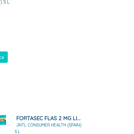
) S.l
ca
FORTASEC FLAS 2 MG LIOFILIZADO ORAL, 12 LIOFILIZADOS
JNTL CONSUMER HEALTH (SPAIN)
S.L