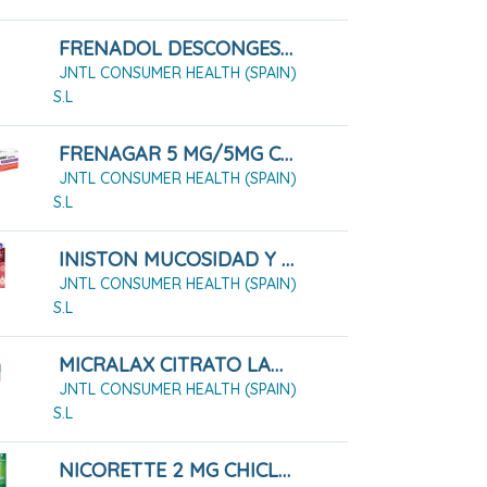
FRENADOL DESCONGESTIVO CÁPSULAS DURAS 16 CÁPSULAS
JNTL CONSUMER HEALTH (SPAIN)
S.L
FRENAGAR 5 MG/5MG COMPRIMIDOS PARA CHUPAR , 20 COMPRIMIDOS
JNTL CONSUMER HEALTH (SPAIN)
S.L
INISTON MUCOSIDAD Y CONGESTIÓN 20 MG/ML + 6 MG/ML JARABE 200ML
JNTL CONSUMER HEALTH (SPAIN)
S.L
MICRALAX CITRATO LAURIL SULFATO 450MG/45 MG SOLUCIÓN RECTAL 4 MICROENEMAS
JNTL CONSUMER HEALTH (SPAIN)
S.L
NICORETTE 2 MG CHICLES MEDICAMENTOSOS 30 CHICLES