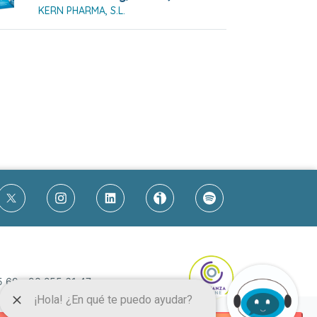
KERN PHARMA, S.L.
5 69
-
93 255 61 47
.org