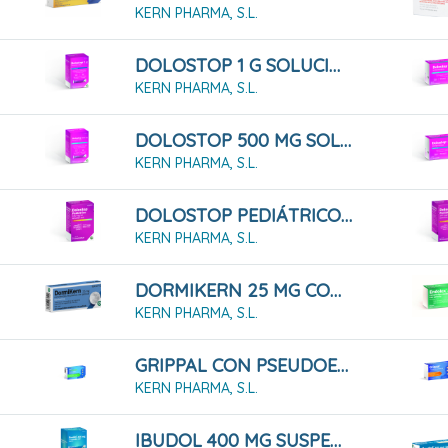
KERN PHARMA, S.L.
DOLOSTOP 1 G SOLUCIÓN ORAL, 10 Sobres 10 Ml
KERN PHARMA, S.L.
DOLOSTOP 500 MG SOLUCIÓN ORAL, 20 Sobres 10 Ml
KERN PHARMA, S.L.
DOLOSTOP PEDIÁTRICO 100 MG/ML SOLUCION ORAL , 30 Ml
KERN PHARMA, S.L.
DORMIKERN 25 MG COMPRIMIDOS RECUBIERTOS CON PELICULA , 14 Comprimidos
KERN PHARMA, S.L.
GRIPPAL CON PSEUDOEFEDRINA Y DEXTROMETORFANO CÁPSULAS DURAS, 16 Cápsulas
KERN PHARMA, S.L.
IBUDOL 400 MG SUSPENSION ORAL , 20 Sobres