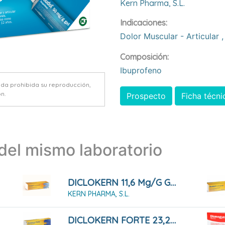
Kern Pharma, S.l.
Indicaciones:
Dolor Muscular - Articular
,
Composición:
Ibuprofeno
eda prohibida su reproducción,
n.
Prospecto
Ficha técni
el mismo laboratorio
DICLOKERN 11,6 Mg/g GEL , 1 Tubo De 100 G
KERN PHARMA, S.L.
DICLOKERN FORTE 23,2 Mg/g Gel, Tubo De 50 G