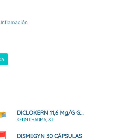
Inflamación
ca
DICLOKERN 11,6 Mg/g GEL , 1 Tubo De 60 G
KERN PHARMA, S.L.
DISMEGYN 30 CÁPSULAS