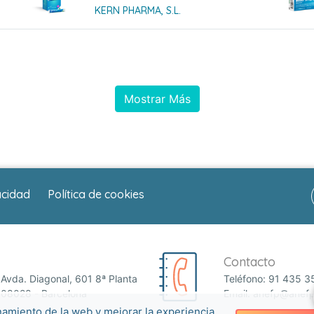
KERN PHARMA, S.L.
Mostrar Más
acidad
Política de cookies
Contacto
Avda. Diagonal, 601 8ª Planta
Teléfono:
91 435 3
08028 - Barcelona
Email:
anefp@anefp
namiento de la web y mejorar la experiencia