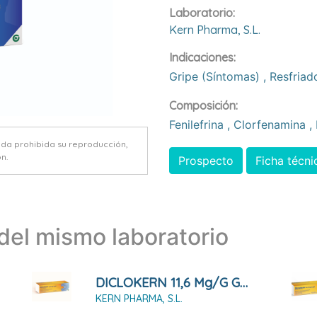
Laboratorio:
Kern Pharma, S.l.
Indicaciones:
Gripe (síntomas)
,
Resfriad
Composición:
Fenilefrina
,
Clorfenamina
,
eda prohibida su reproducción,
n.
Prospecto
Ficha técni
el mismo laboratorio
DICLOKERN 11,6 Mg/g GEL , 1 Tubo De 100 G
KERN PHARMA, S.L.