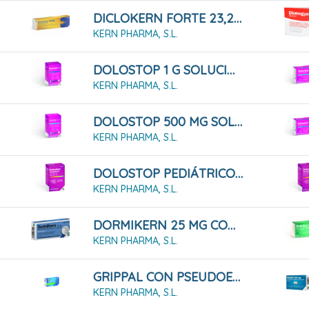
DICLOKERN FORTE 23,2 Mg/g Gel, Tubo De 50 G
KERN PHARMA, S.L.
DOLOSTOP 1 G SOLUCIÓN ORAL, 10 Sobres 10 Ml
KERN PHARMA, S.L.
DOLOSTOP 500 MG SOLUCIÓN ORAL, 20 Sobres 10 Ml
KERN PHARMA, S.L.
DOLOSTOP PEDIÁTRICO 100 MG/ML SOLUCION ORAL , 30 Ml
KERN PHARMA, S.L.
DORMIKERN 25 MG COMPRIMIDOS RECUBIERTOS CON PELICULA , 14 Comprimidos
KERN PHARMA, S.L.
GRIPPAL CON PSEUDOEFEDRINA Y DEXTROMETORFANO CÁPSULAS DURAS, 16 Cápsulas
KERN PHARMA, S.L.