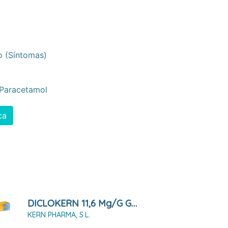
o (síntomas)
Paracetamol
ca
DICLOKERN 11,6 Mg/g GEL , 1 Tubo De 60 G
KERN PHARMA, S.L.