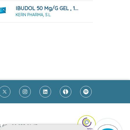
IBUDOL 50 Mg/g GEL , 1 Tubo De 60 G
KERN PHARMA, S.L.
5 69
-
93 255 61 47