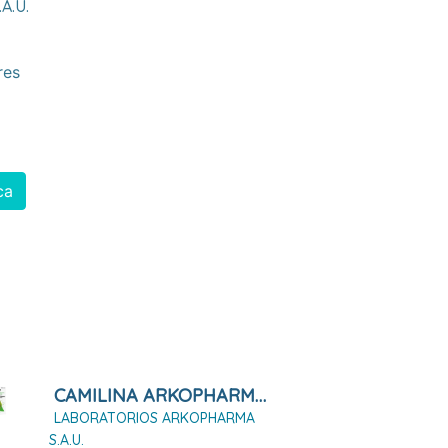
a.u.
res
ca
CAMILINA ARKOPHARMA 100 CÁPSULAS DURAS
LABORATORIOS ARKOPHARMA
S.A.U.