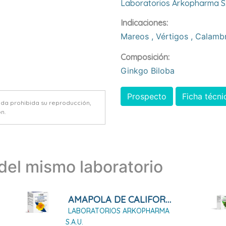
Laboratorios Arkopharma S.
Indicaciones:
Mareos
,
Vértigos
,
Calamb
Composición:
Ginkgo Biloba
Prospecto
Ficha técni
eda prohibida su reproducción,
n.
el mismo laboratorio
AMAPOLA DE CALIFORNIA ARKOPHARMA 84 Cápsula Duras
LABORATORIOS ARKOPHARMA
S.A.U.