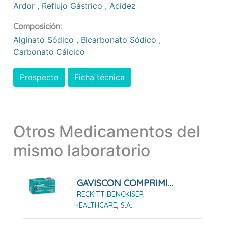
Ardor
,
Reflujo Gástrico
,
Acidez
Composición:
Alginato Sódico
,
Bicarbonato Sódico
,
Carbonato Cálcico
Prospecto
Ficha técnica
Otros Medicamentos del
mismo laboratorio
GAVISCON COMPRIMIDOS MASTICABLES SABOR FRESA, 24 Comprimidos
RECKITT BENCKISER
HEALTHCARE, S.A.