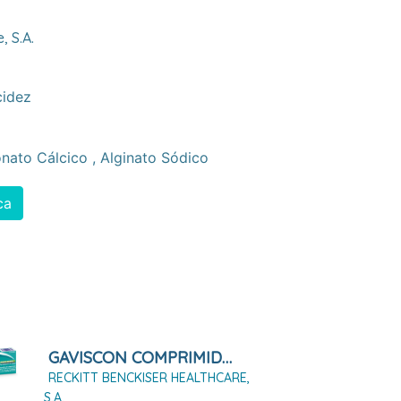
, S.a.
cidez
nato Cálcico
,
Alginato Sódico
ca
GAVISCON COMPRIMIDOS MASTICABLES SABOR MENTA, 24 Comprimidos Masticables
RECKITT BENCKISER HEALTHCARE,
S.A.