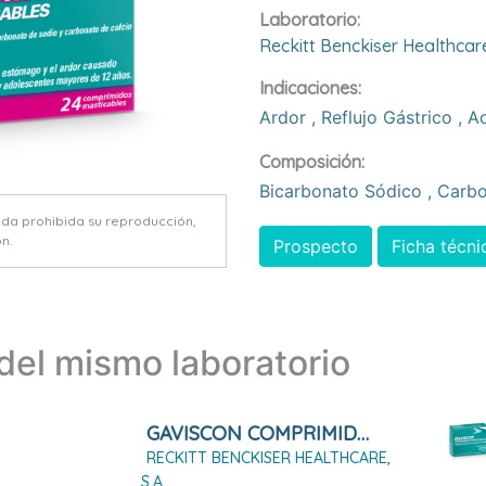
Laboratorio:
Reckitt Benckiser Healthcare
Indicaciones:
Ardor
,
Reflujo Gástrico
,
A
Composición:
Bicarbonato Sódico
,
Carbo
eda prohibida su reproducción,
n.
Prospecto
Ficha técni
el mismo laboratorio
GAVISCON COMPRIMIDOS MASTICABLES SABOR FRESA, 48 Comprimidos
RECKITT BENCKISER HEALTHCARE,
S.A.