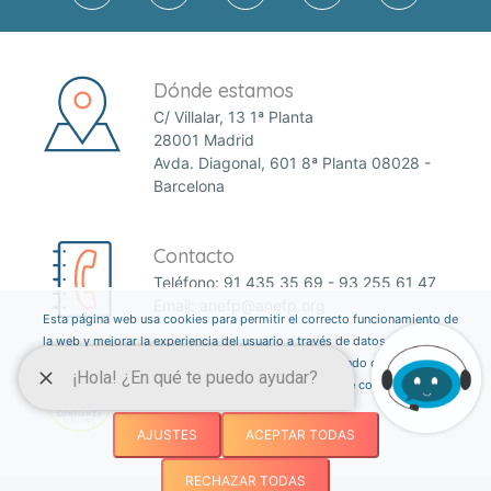
Dónde estamos
C/ Villalar, 13 1ª Planta
28001 Madrid
Avda. Diagonal, 601 8ª Planta 08028 -
Barcelona
Contacto
Teléfono:
91 435 35 69
-
93 255 61 47
Email:
anefp@anefp.org
Esta página web usa cookies para permitir el correcto funcionamiento de
la web y mejorar la experiencia del usuario a través de datos estadísticos.
Puedes informarte sobre qué cookies estamos utilizando o desactivarlas
a través del botón ajustes. Consulta nuestra política de cookies
aquí
.
AJUSTES
ACEPTAR TODAS
RECHAZAR TODAS