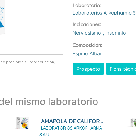
Laboratorio:
Laboratorios Arkopharma S.
Indicaciones:
Nerviosismo
,
Insomnio
Composición:
Espino Albar
eda prohibida su reproducción,
n.
Prospecto
Ficha técni
el mismo laboratorio
AMAPOLA DE CALIFORNIA ARKOPHARMA 84 Cápsula Duras
LABORATORIOS ARKOPHARMA
S.A.U.