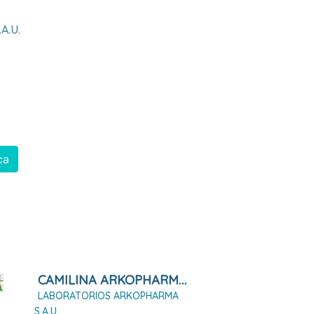
a.u.
ca
CAMILINA ARKOPHARMA 100 CÁPSULAS DURAS
LABORATORIOS ARKOPHARMA
S.A.U.