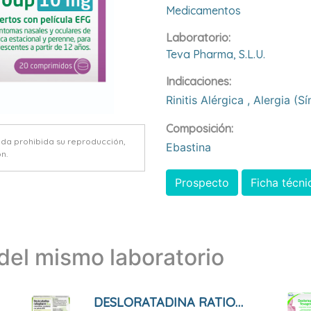
Medicamentos
Laboratorio:
Teva Pharma, S.l.u.
Indicaciones:
Rinitis Alérgica
,
Alergia (s
Composición:
eda prohibida su reproducción,
Ebastina
n.
Prospecto
Ficha técni
el mismo laboratorio
DESLORATADINA RATIOPHARM 5 MG COMPRIMIDOS RECUBIERTOS CON PELICULA EFG