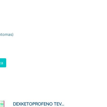
íntomas)
ca
DEXKETOPROFENO TEVAGEN 25 MG COMPRIMIDOS RECUBIERTOS CON PELÍCULA EFG 10 COMPRIMIDOS