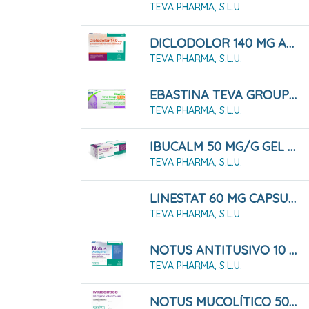
TEVA PHARMA, S.L.U.
DICLODOLOR 140 MG APOSITOS ADHESIVOS MEDICAMENTOSOS 10 Apósitos
TEVA PHARMA, S.L.U.
EBASTINA TEVA GROUP 20 MG COMPRIMIDOS RECUBIERTOS CON PELÍCULA EFG 20 COMPRIMIDOS
TEVA PHARMA, S.L.U.
IBUCALM 50 MG/G GEL MENTOLADO, TUBO 60 G
TEVA PHARMA, S.L.U.
LINESTAT 60 MG CAPSULAS DURAS, 120 CÁPSULAS
TEVA PHARMA, S.L.U.
NOTUS ANTITUSIVO 10 MG PASTILLAS PARA CHUPAR SABOR MIEL - LIMON , 24 Pastillas
TEVA PHARMA, S.L.U.
NOTUS MUCOLÍTICO 50 MG/ML SOLUCIÓN ORAL , 1 Frasco De 200 Ml