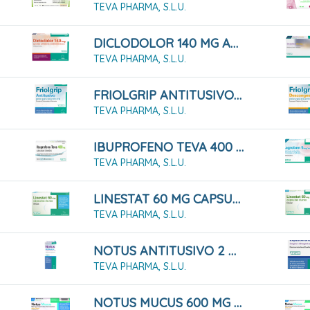
TEVA PHARMA, S.L.U.
DICLODOLOR 140 MG APOSITOS ADHESIVOS MEDICAMENTOSOS 5 Apósitos
TEVA PHARMA, S.L.U.
FRIOLGRIP ANTITUSIVO POLVO PARA SOLUCION ORAL , 10 Sobres
TEVA PHARMA, S.L.U.
IBUPROFENO TEVA 400 MG CÁPSULAS BLANDAS, 20 CÁPSULAS
TEVA PHARMA, S.L.U.
LINESTAT 60 MG CAPSULAS DURAS, 42 Cápsulas ( Blister )
TEVA PHARMA, S.L.U.
NOTUS ANTITUSIVO 2 Mg/ml SOLUCION ORAL , 1 Frasco De 200 Ml
TEVA PHARMA, S.L.U.
NOTUS MUCUS 600 MG COMPRIMIDOS EFERVENCENTES SABOR LIMON, 10 Comprimidos