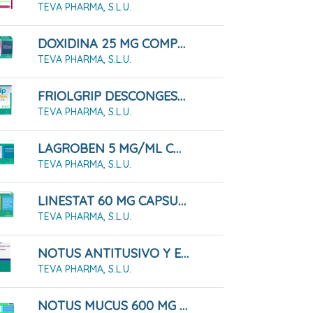
TEVA PHARMA, S.L.U.
DOXIDINA 25 MG COMPRIMIDOS RECUBIERTOS CON PELICULA, 14 COMPRIMIDOS
TEVA PHARMA, S.L.U.
FRIOLGRIP DESCONGESTIVO POLVO PARA SOLUCIÓN ORAL , 10 Sobres
TEVA PHARMA, S.L.U.
LAGROBEN 5 MG/ML COLIRIO EN SOLUCION EN ENVASE UNIDOSIS , 30 Envases De 0,4 Ml
TEVA PHARMA, S.L.U.
LINESTAT 60 MG CAPSULAS DURAS, 84 Cápsulas ( Blister )
TEVA PHARMA, S.L.U.
NOTUS ANTITUSIVO Y EXPECTORANTE 2 Mg/ml + 20 Mg/ml Solución Oral. 200 Ml
TEVA PHARMA, S.L.U.
NOTUS MUCUS 600 MG COMPRIMIDOS EFERVENCENTES SABOR LIMON, 20 Comprimidos