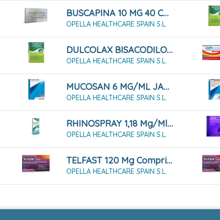
BUSCAPINA 10 MG 40 COMPRIMIDOS RECUBIERTOS
OPELLA HEALTHCARE SPAIN S.L.
DULCOLAX BISACODILO 5 MG 30 COMPRIMIDOS GASTRORRESISTENTE
OPELLA HEALTHCARE SPAIN S.L.
MUCOSAN 6 MG/ML JARABE , 1 FRASCO DE 250 ML
OPELLA HEALTHCARE SPAIN S.L.
RHINOSPRAY 1,18 Mg/ml Solución Para Pulverización Nasal, 1 Envase Pulverizador De 12 Ml
OPELLA HEALTHCARE SPAIN S.L.
TELFAST 120 Mg Comprimidos Recubiertos Con Película, 15 Comprimidos
OPELLA HEALTHCARE SPAIN S.L.