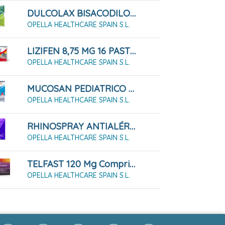
DULCOLAX BISACODILO 10 Mg, 12 Supositorios
OPELLA HEALTHCARE SPAIN S.L.
LIZIFEN 8,75 MG 16 PASTILLAS PARA CHUPAR Sabor Miel Y Limón
OPELLA HEALTHCARE SPAIN S.L.
MUCOSAN PEDIATRICO 3 MG/ML JARABE , 1 FRASCO DE 200 ML
OPELLA HEALTHCARE SPAIN S.L.
RHINOSPRAY ANTIALÉRGICO 1,18 MG/ML + 5,05 MG/ML SOLUCIÓN PARA PULVERIZACIÓN NASAL, 1 ENVASE PULVERIZADOR DE 12 ML
OPELLA HEALTHCARE SPAIN S.L.
TELFAST 120 Mg Comprimidos Recubiertos Con Película, 7 Comprimidos
OPELLA HEALTHCARE SPAIN S.L.