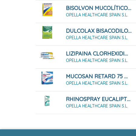
BISOLVON MUCOLÍTICO 1,6 MG/ML JARABE 200 ML
OPELLA HEALTHCARE SPAIN S.L.
DULCOLAX BISACODILO 10 Mg, 6 Supositorios
OPELLA HEALTHCARE SPAIN S.L.
LIZIPAINA CLORHEXIDINA 5 MG/BENZOCAINA 2,5 MG COMPRIMIDOS PARA CHUPAR, 20 COMPRIMIDOS
OPELLA HEALTHCARE SPAIN S.L.
MUCOSAN RETARD 75 MG CAPSULAS DE LIBERACION PROLONGADA , 10 CÁPSULAS
OPELLA HEALTHCARE SPAIN S.L.
RHINOSPRAY EUCALIPTUS 1,18 Mg/ Ml Solución Para Pulverización Nasal, 1 Envase Pulverizador De 10 Ml
OPELLA HEALTHCARE SPAIN S.L.