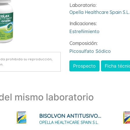
Laboratorio:
Opella Healthcare Spain S.l.
Indicaciones:
Estreñimiento
Composición:
Picosulfato Sódico
eda prohibida su reproducción,
n.
Prospecto
Ficha técni
el mismo laboratorio
BISOLVON ANTITUSIVO 2 MG/ML JARABE 200ML
OPELLA HEALTHCARE SPAIN S.L.