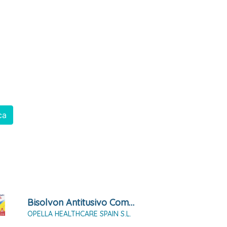
ca
Bisolvon Antitusivo Compositum 3 Mg/ml +1,5 Mg/ Ml Solución Oral, 200 Ml
OPELLA HEALTHCARE SPAIN S.L.