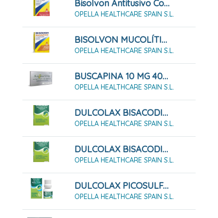
Bisolvon Antitusivo Compositum 3 Mg/ml +1,5 Mg/ Ml Solución Oral, 200 Ml
OPELLA HEALTHCARE SPAIN S.L.
BISOLVON MUCOLÍTICO 1,6 MG/ML JARABE 200 ML
OPELLA HEALTHCARE SPAIN S.L.
BUSCAPINA 10 MG 40 COMPRIMIDOS RECUBIERTOS
OPELLA HEALTHCARE SPAIN S.L.
DULCOLAX BISACODILO 10 Mg, 12 Supositorios
OPELLA HEALTHCARE SPAIN S.L.
DULCOLAX BISACODILO 10 Mg, 6 Supositorios
OPELLA HEALTHCARE SPAIN S.L.
DULCOLAX PICOSULFATO 7,5 MG/ML GOTAS ORALES 30 ML
OPELLA HEALTHCARE SPAIN S.L.