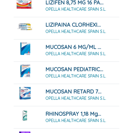
LIZIFEN 8,75 MG 16 PASTILLAS PARA CHUPAR Sabor Miel Y Limón
OPELLA HEALTHCARE SPAIN S.L.
LIZIPAINA CLORHEXIDINA 5 MG/BENZOCAINA 2,5 MG COMPRIMIDOS PARA CHUPAR, 20 COMPRIMIDOS
OPELLA HEALTHCARE SPAIN S.L.
MUCOSAN 6 MG/ML JARABE , 1 FRASCO DE 250 ML
OPELLA HEALTHCARE SPAIN S.L.
MUCOSAN PEDIATRICO 3 MG/ML JARABE , 1 FRASCO DE 200 ML
OPELLA HEALTHCARE SPAIN S.L.
MUCOSAN RETARD 75 MG CAPSULAS DE LIBERACION PROLONGADA , 10 CÁPSULAS
OPELLA HEALTHCARE SPAIN S.L.
RHINOSPRAY 1,18 Mg/ml Solución Para Pulverización Nasal, 1 Envase Pulverizador De 12 Ml
OPELLA HEALTHCARE SPAIN S.L.