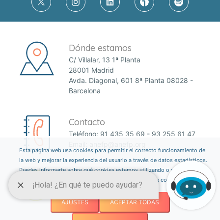
Dónde estamos
C/ Villalar, 13 1ª Planta
28001 Madrid
Avda. Diagonal, 601 8ª Planta 08028 -
Barcelona
Contacto
Teléfono:
91 435 35 69
-
93 255 61 47
Email:
anefp@anefp.org
Esta página web usa cookies para permitir el correcto funcionamiento de
la web y mejorar la experiencia del usuario a través de datos estadísticos.
Puedes informarte sobre qué cookies estamos utilizando o desactivarlas
a través del botón ajustes. Consulta nuestra política de cookies
aquí
.
AJUSTES
ACEPTAR TODAS